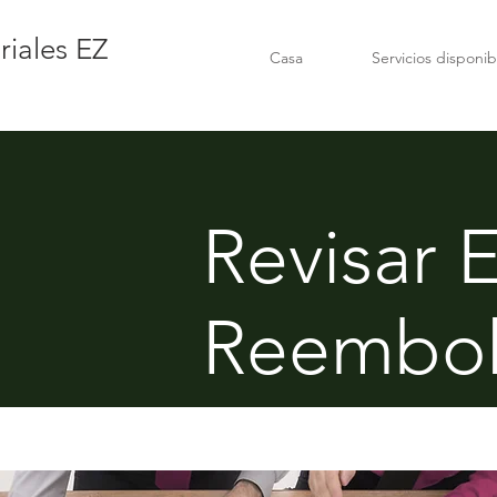
riales EZ
Casa
Servicios disponib
Revisar 
Reembol