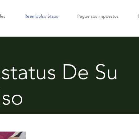
les
Reembolso Staus
Pague sus impuestos
Estatus De Su
so